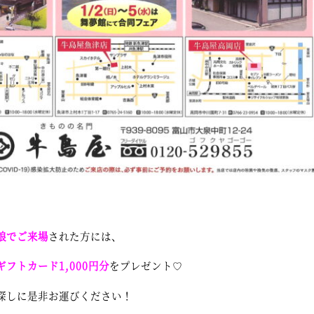
娘でご来場
された方には、
フトカード1,000円分
をプレゼント♡
探しに是非お運びください！