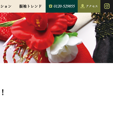
クション
振袖トレンド
！