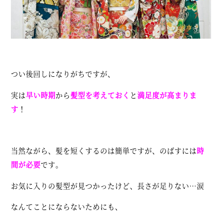
つい後回しになりがちですが、
実は
早い時期
から
髪型を考えておく
と
満足度が高まりま
す
！
当然ながら、髪を短くするのは簡単ですが、のばすには
時
間が必要
です。
お気に入りの髪型が見つかったけど、長さが足りない…涙
なんてことにならないためにも、