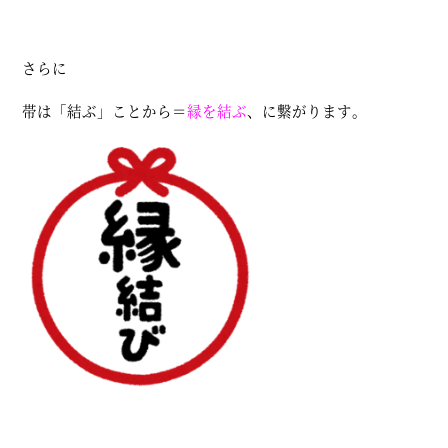
さらに
帯は「結ぶ」ことから＝
縁を結ぶ
、に繋がります。