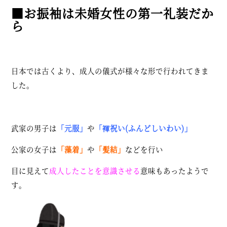
■お振袖は未婚女性の第一礼装だか
ら
日本では古くより、成人の儀式が様々な形で行われてきま
した。
武家の男子は
「元服」
や
「褌祝い(ふんどしいわい)」
公家の女子は
「藻着」
や
「髪結」
などを行い
目に見えて
成人したことを意識させる
意味もあったようで
す。