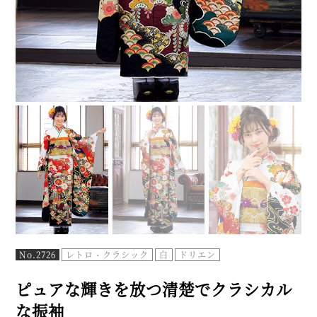
No.2726
レトロ・クラシック
白
ドリエン
ピュアな輝きを放つ清楚でクラシカル
な振袖