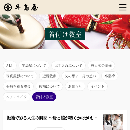
着付け教室
ALL
牛島屋について
お手入れについて
成人式の準備
写真撮影について
近隣散歩
父の想い 母の想い
卒業袴
振袖を着る機会
振袖について
お知らせ
イベント
ヘア・メイク
着付け教室
振袖で彩る人生の瞬間 ～母と娘が紡ぐかけがえの
ない時間～