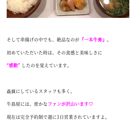
そして串揚げの中でも、絶品なのが
『一本牛蒡』
。
初めていただいた時は、その食感と美味しさに
“感動”
したのを覚えています。
贔屓にしているスタッフも多く、
牛島屋には、密かな
ファンが沢山います♡
現在は完全予約制で週に3日営業されていますよ。