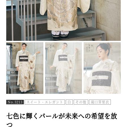
No.3213
スイート・エレガント
白
その他
滝口芽里衣
七色に輝くパールが未来への希望を放
つ