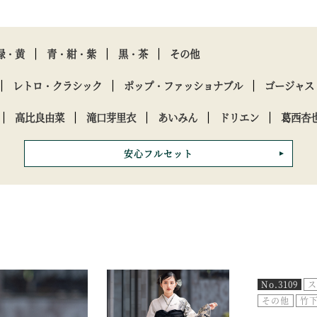
緑・黄
青・紺・紫
黒・茶
その他
レトロ・クラシック
ポップ・ファッショナブル
ゴージャス
高比良由菜
滝口芽里衣
あいみん
ドリエン
葛西杏
安心フルセット
No.3109
ス
その他
竹