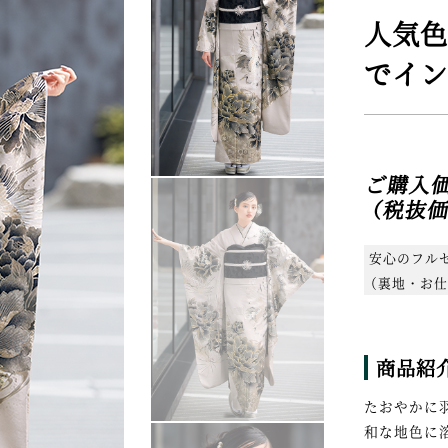
人気色
でイン
ご購
（税抜価格
安心のフル
（裏地・お仕
商品紹
たおやかに
和な地色に