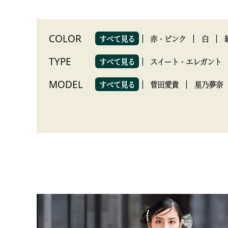
COLOR
すべて見る
赤・ピンク
白
TYPE
すべて見る
スイート・エレガント
MODEL
すべて見る
菅田愛貴
星乃夢奈