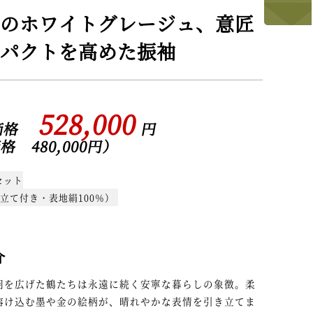
のホワイトグレージュ、意匠
パクトを高めた振袖
528,000
入価格
円
 480,000円）
セット
立て付き・表地絹100％）
介
羽を広げた鶴たちは永遠に続く安寧な暮らしの象徴。柔
溶け込む墨や金の絵柄が、晴れやかな表情を引き立てま