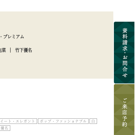
・プレミアム
也菜
竹下優名
イート・エレガント
ポップ・ファッショナブル
白
下優名