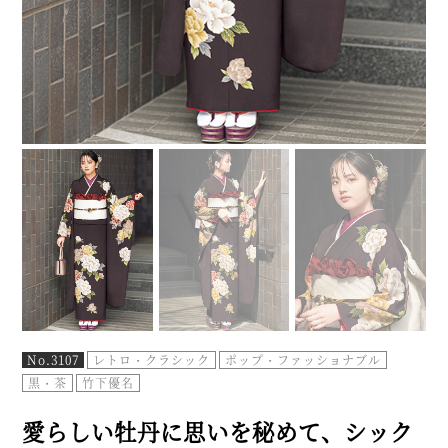
No.3107
レトロ・クラシック
ポップ・ファッショナブル
黒・茶
竹下優名
愛らしい牡丹に思いを秘めて、シック